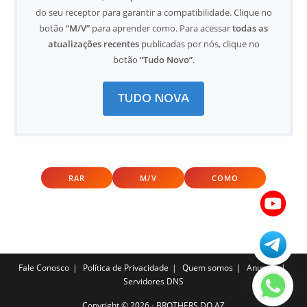
do seu receptor para garantir a compatibilidade. Clique no
botão
“M/V”
para aprender como. Para acessar
todas as
atualizações recentes
publicadas por nós, clique no
botão
“Tudo Novo”
.
TUDO NOVA
RAR
M/V
COMO
Fale Conosco
Política de Privacidade
Quem somos
Anuncie
Servidores DNS
Copyright ©️ 2026 - BROTHERS DO AZ