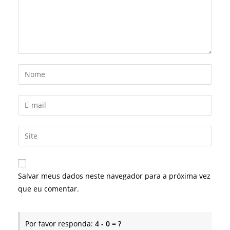
Digite
seu
nome
Digite
ou
seu
nome
endereço
Digite
de
de
o
usuário
e-
URL
para
mail
do
comentar
Salvar meus dados neste navegador para a próxima vez
para
seu
que eu comentar.
comentar
site
(opcional)
Por favor responda:
4 - 0 = ?