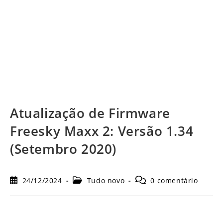
Atualização de Firmware
Freesky Maxx 2: Versão 1.34
(Setembro 2020)
Post
Categoria
Comentários
24/12/2024
Tudo novo
0 comentário
publicado:
do
do
post:
post: