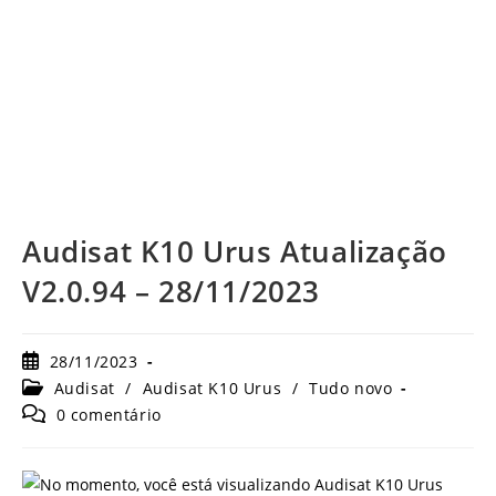
Audisat K10 Urus Atualização
V2.0.94 – 28/11/2023
Post
28/11/2023
publicado:
Categoria
Audisat
/
Audisat K10 Urus
/
Tudo novo
do
Comentários
0 comentário
post:
do
post: