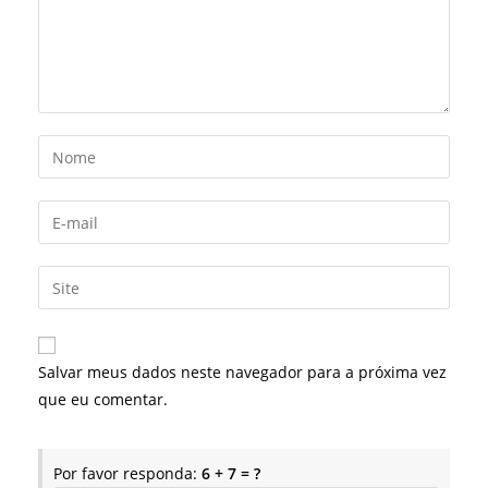
Digite
seu
nome
Digite
ou
seu
nome
endereço
Digite
de
de
o
usuário
e-
URL
para
mail
do
comentar
Salvar meus dados neste navegador para a próxima vez
para
seu
que eu comentar.
comentar
site
(opcional)
Por favor responda:
6 + 7 = ?