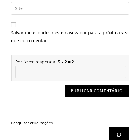
endereço
Digite
de
de
o
usuário
e-
URL
para
mail
do
comentar
Salvar meus dados neste navegador para a próxima vez
para
seu
que eu comentar.
comentar
site
(opcional)
Por favor responda:
5 - 2 = ?
Pesquisar atualizações