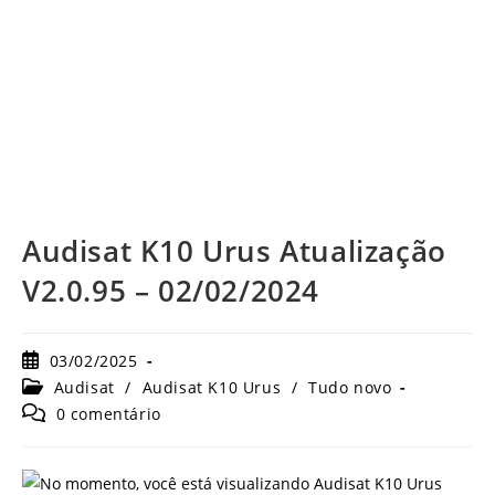
Audisat K10 Urus Atualização
V2.0.95 – 02/02/2024
Post
03/02/2025
publicado:
Categoria
Audisat
/
Audisat K10 Urus
/
Tudo novo
do
Comentários
0 comentário
post:
do
post: