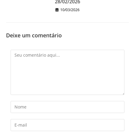
28/02/2026
10/03/2026
Deixe um comentário
Comentário
Digite
seu
nome
Digite
ou
seu
nome