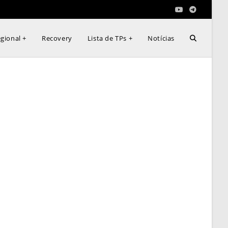
Alternar
gional +
Recovery
Lista de TPs +
Notícias
pesquisa
do
site