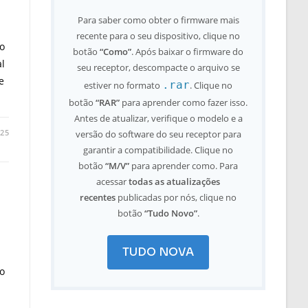
Para saber como obter o firmware mais
recente para o seu dispositivo, clique no
ão
botão
“Como”
. Após baixar o firmware do
al
seu receptor, descompacte o arquivo se
e
.rar
estiver no formato
. Clique no
botão
“RAR”
para aprender como fazer isso.
Antes de atualizar, verifique o modelo e a
025
versão do software do seu receptor para
garantir a compatibilidade. Clique no
botão
“M/V”
para aprender como. Para
acessar
todas as atualizações
recentes
publicadas por nós, clique no
botão
“Tudo Novo”
.
TUDO NOVA
ão