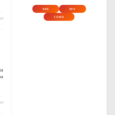
RAR
M/V
COMO
025
24
na
024