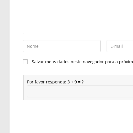
Digite
Digite
seu
seu
nome
endereço
Salvar meus dados neste navegador para a próxim
ou
de
nome
e-
de
mail
Por favor responda:
3 + 9 = ?
usuário
para
para
comentar
comentar