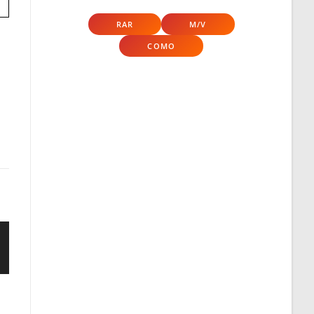
RAR
M/V
COMO