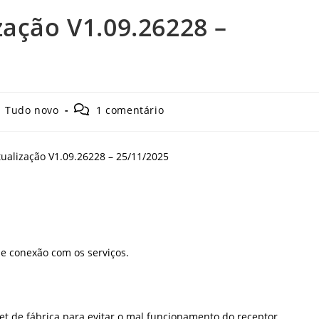
zação V1.09.26228 –
Comentários
Tudo novo
1 comentário
do
post:
de conexão com os serviços.
set de fábrica para evitar o mal funcionamento do receptor.