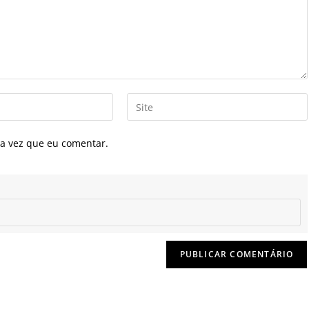
Digite
o
URL
a vez que eu comentar.
do
seu
site
(opcional)