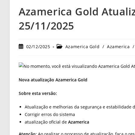
Azamerica Gold Atuali
25/11/2025
Post
Categoria
02/12/2025
Azamerica Gold
/
Azamerica
/
publicado:
do
post:
Nova atualização Azamerica Gold
Sobre esta versão:
Atualização e melhorias da segurança e estabilidade 
Corrigir erros do sistema
atualização oficial de
Azamerica
Atenção:
Ao realizar o processo de atualização, faça o re