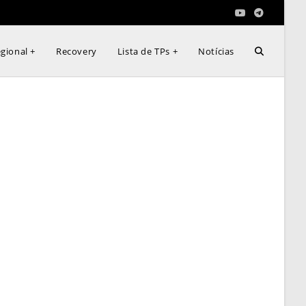
Alternar
gional +
Recovery
Lista de TPs +
Notícias
pesquisa
do
site