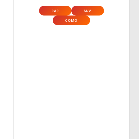
RAR
M/V
COMO