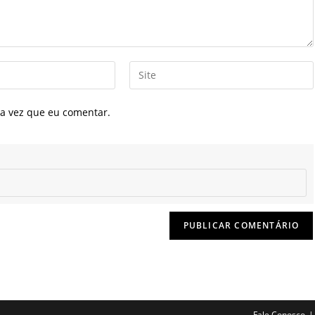
Digite
o
URL
a vez que eu comentar.
do
seu
site
(opcional)
Fale Conosco