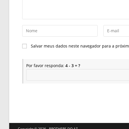
Digite
Digite
seu
seu
nome
endereço
Salvar meus dados neste navegador para a próxim
ou
de
nome
e-
de
mail
Por favor responda:
4 - 3 = ?
usuário
para
para
comentar
comentar
Copyright ©️ 2026 - BROTHERS DO AZ