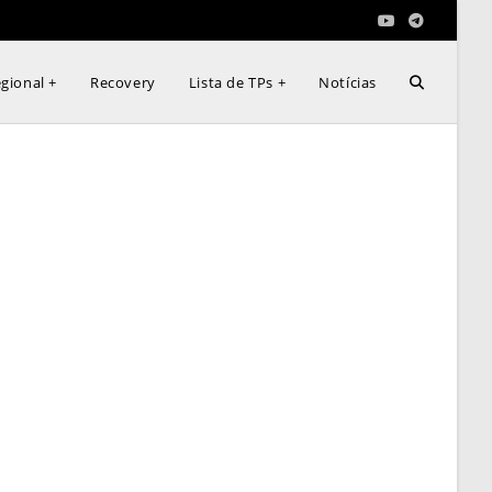
Alternar
gional +
Recovery
Lista de TPs +
Notícias
pesquisa
do
site