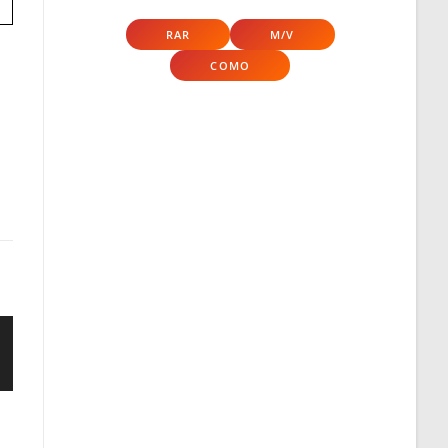
RAR
M/V
COMO