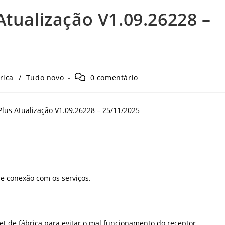
tualização V1.09.26228 –
Comentários
rica
/
Tudo novo
0 comentário
do
post:
de conexão com os serviços.
set de fábrica para evitar o mal funcionamento do receptor.