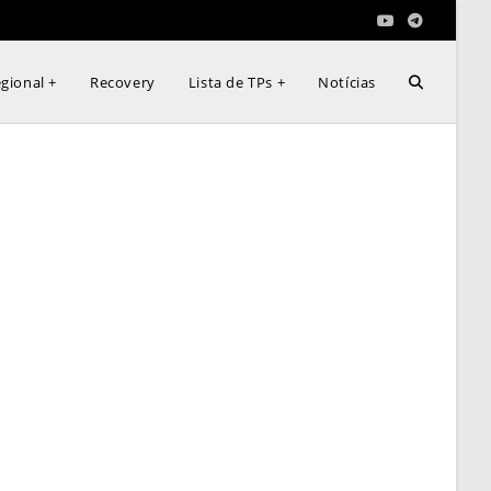
Alternar
gional +
Recovery
Lista de TPs +
Notícias
pesquisa
do
site