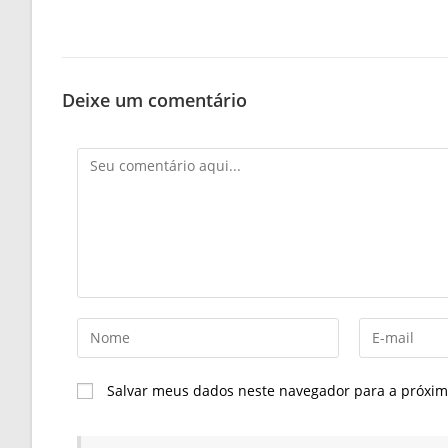
Deixe um comentário
Comentário
Digite
Digite
seu
seu
nome
endereço
Salvar meus dados neste navegador para a próxim
ou
de
nome
e-