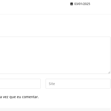
03/01/2025
Digite
o
URL
a vez que eu comentar.
do
seu