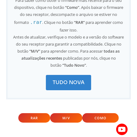
Para saber como obter o firmware mais recente para o seu
dispositivo, clique no botão
“Como”
. Após baixar o firmware
do seu receptor, descompacte o arquivo se estiver no
.rar
formato
. Clique no botão
“RAR”
para aprender como
fazer isso.
Antes de atualizar, verifique o modelo e a versão do software
do seu receptor para garantir a compatibilidade. Clique no
botão
“M/V”
para aprender como. Para acessar
todas as
atualizações recentes
publicadas por nós, clique no
botão
“Tudo Novo”
.
TUDO NOVA
RAR
M/V
COMO