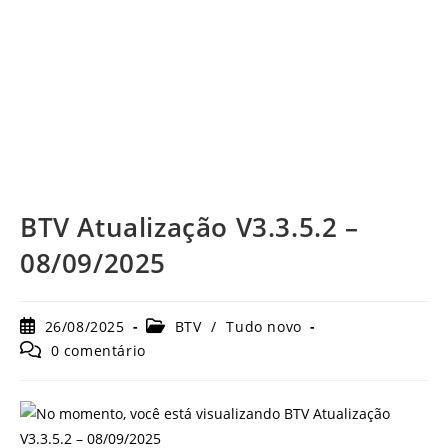
BTV Atualização V3.3.5.2 –
08/09/2025
Post
Categoria
26/08/2025
BTV
/
Tudo novo
publicado:
do
Comentários
0 comentário
post:
do
post: