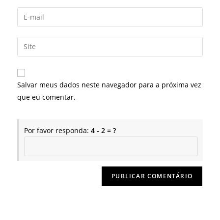
nome
Digite
ou
seu
nome
endereço
Digite
de
de
o
usuário
e-
URL
para
mail
do
comentar
Salvar meus dados neste navegador para a próxima vez
para
seu
que eu comentar.
comentar
site
(opcional)
Por favor responda:
4 - 2 = ?