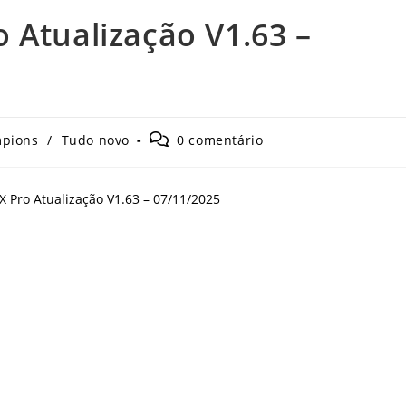
 Atualização V1.63 –
Comentários
pions
/
Tudo novo
0 comentário
do
post: