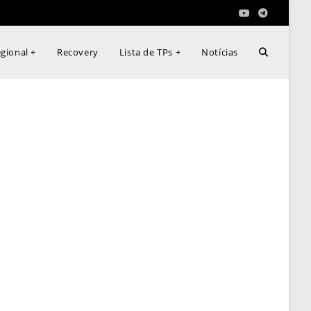
Alternar
gional +
Recovery
Lista de TPs +
Notícias
pesquisa
do
site