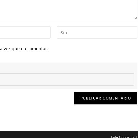
Digite
o
URL
a vez que eu comentar.
do
seu
site
(opcional)
Fale Conosco