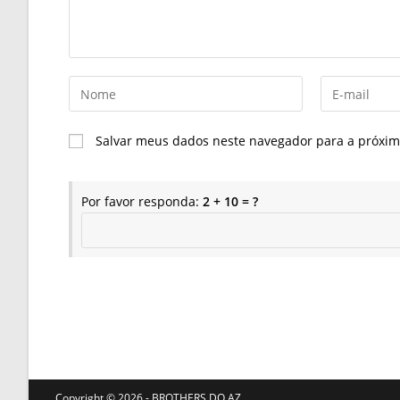
Digite
Digite
seu
seu
nome
endereço
Salvar meus dados neste navegador para a próxim
ou
de
nome
e-
de
mail
Por favor responda:
2 + 10 = ?
usuário
para
para
comentar
comentar
Copyright ©️ 2026 - BROTHERS DO AZ