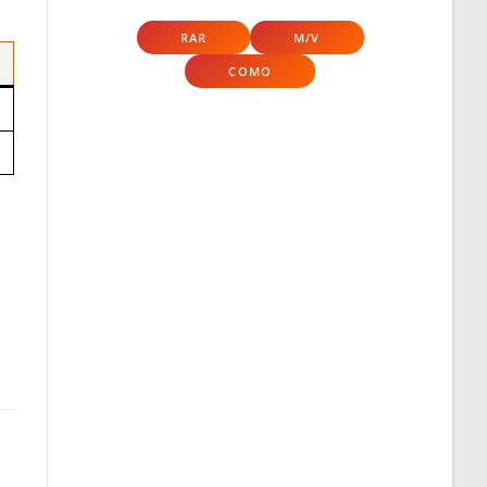
RAR
M/V
COMO