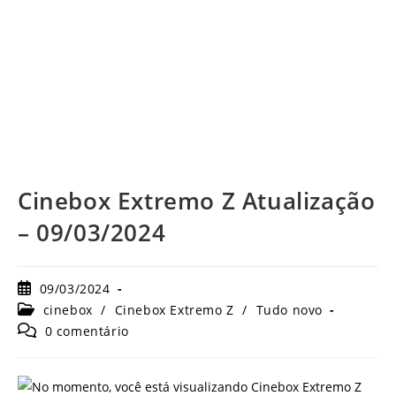
Cinebox Extremo Z Atualização
– 09/03/2024
Post
09/03/2024
publicado:
Categoria
cinebox
/
Cinebox Extremo Z
/
Tudo novo
do
Comentários
0 comentário
post:
do
post: