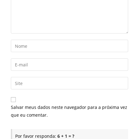
Digite
seu
nome
Digite
ou
seu
nome
endereço
Digite
de
de
o
usuário
e-
URL
para
mail
do
comentar
Salvar meus dados neste navegador para a próxima vez
para
seu
que eu comentar.
comentar
site
(opcional)
Por favor responda:
6 + 1 = ?