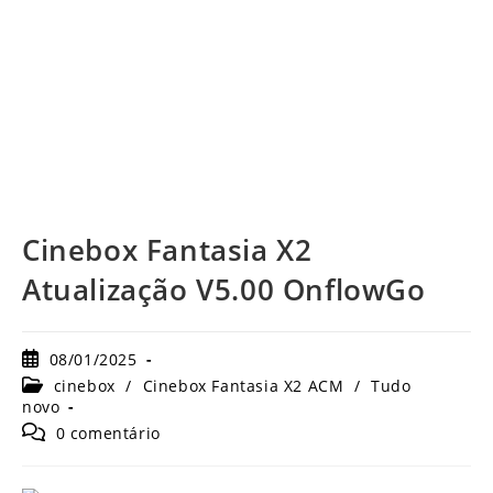
Cinebox Fantasia X2
Atualização V5.00 OnflowGo
Post
08/01/2025
publicado:
Categoria
cinebox
/
Cinebox Fantasia X2 ACM
/
Tudo
do
novo
post:
Comentários
0 comentário
do
post: