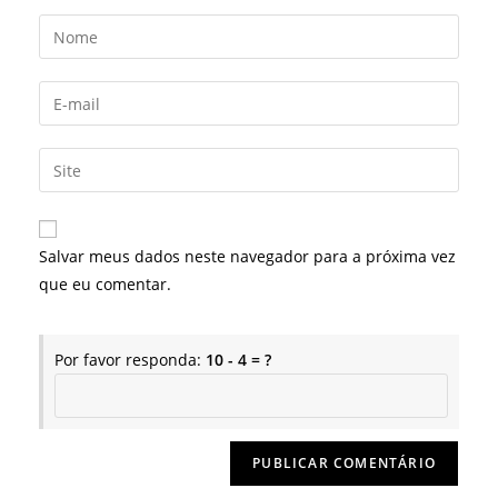
Digite
seu
nome
Digite
ou
seu
nome
endereço
Digite
de
de
o
usuário
e-
URL
para
mail
do
comentar
Salvar meus dados neste navegador para a próxima vez
para
seu
que eu comentar.
comentar
site
(opcional)
Por favor responda:
10 - 4 = ?