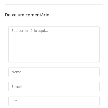
Deixe um comentário
Comentário
Digite
seu
nome
Digite
ou
seu
nome
endereço
Digite
de
de
o
usuário