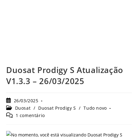
Duosat Prodigy S Atualização
V1.3.3 – 26/03/2025
Post
26/03/2025
publicado:
Categoria
Duosat
/
Duosat Prodigy S
/
Tudo novo
do
Comentários
1 comentário
post:
do
post: