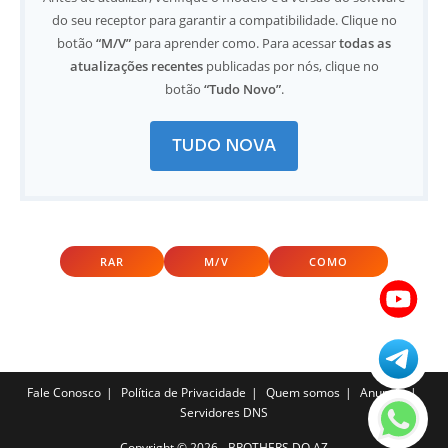
do seu receptor para garantir a compatibilidade. Clique no
botão
“M/V”
para aprender como. Para acessar
todas as
atualizações recentes
publicadas por nós, clique no
botão
“Tudo Novo”
.
TUDO NOVA
RAR
M/V
COMO
Fale Conosco
Política de Privacidade
Quem somos
Anuncie
Servidores DNS
Copyright ©️ 2026 - BROTHERS DO AZ