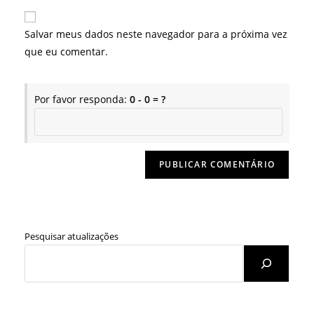
e-
URL
para
mail
do
comentar
Salvar meus dados neste navegador para a próxima vez
para
seu
que eu comentar.
comentar
site
(opcional)
Por favor responda:
0 - 0 = ?
Pesquisar atualizações