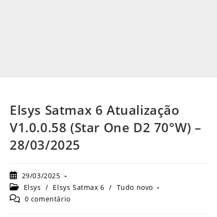
Elsys Satmax 6 Atualização
V1.0.0.58 (Star One D2 70°W) –
28/03/2025
Post
29/03/2025
publicado:
Categoria
Elsys
/
Elsys Satmax 6
/
Tudo novo
do
Comentários
0 comentário
post:
do
post: