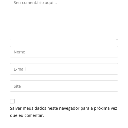
Comentário
Digite
seu
nome
Digite
ou
seu
nome
endereço
Digite
de
de
o
usuário
e-
URL
para
mail
do
comentar
Salvar meus dados neste navegador para a próxima vez
para
seu
que eu comentar.
comentar
site
(opcional)