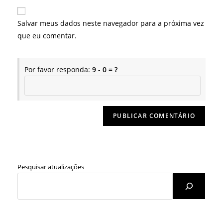
e-
URL
para
mail
do
comentar
Salvar meus dados neste navegador para a próxima vez
para
seu
que eu comentar.
comentar
site
(opcional)
Por favor responda:
9 - 0 = ?
Pesquisar atualizações