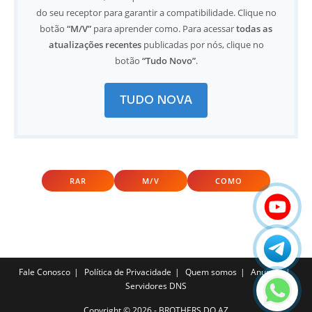
do seu receptor para garantir a compatibilidade. Clique no
botão
“M/V”
para aprender como. Para acessar
todas as
atualizações recentes
publicadas por nós, clique no
botão
“Tudo Novo”
.
TUDO NOVA
RAR
M/V
COMO
Fale Conosco
Política de Privacidade
Quem somos
Anuncie
Servidores DNS
Copyright ©️ 2026 - BROTHERS DO AZ