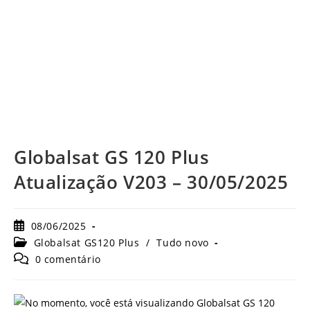
Globalsat GS 120 Plus
Atualização V203 – 30/05/2025
Post
08/06/2025
publicado:
Categoria
Globalsat GS120 Plus
/
Tudo novo
do
Comentários
0 comentário
post:
do
post: