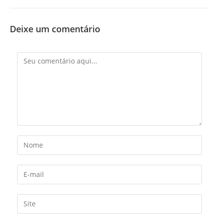
Deixe um comentário
Comentário
Digite
seu
nome
Digite
ou
seu
nome
endereço
Digite
de
de
o
usuário