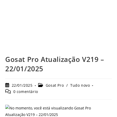
Gosat Pro Atualização V219 –
22/01/2025
Post
Categoria
22/01/2025
Gosat Pro
/
Tudo novo
publicado:
do
Comentários
0 comentário
post:
do
post: