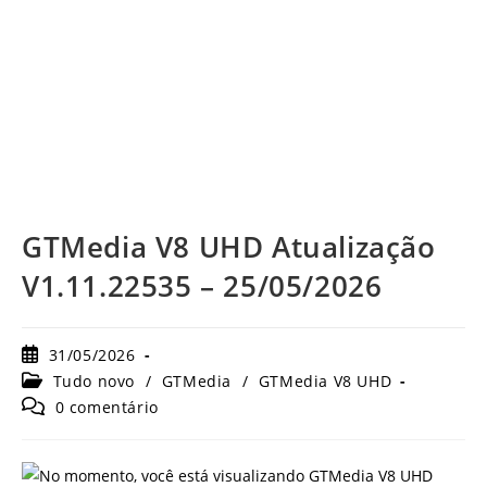
GTMedia V8 UHD Atualização
V1.11.22535 – 25/05/2026
Post
31/05/2026
publicado:
Categoria
Tudo novo
/
GTMedia
/
GTMedia V8 UHD
do
Comentários
0 comentário
post:
do
post: