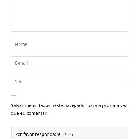
Digite
seu
nome
Digite
ou
seu
nome
endereço
Digite
de
de
o
usuário
e-
URL
para
mail
do
comentar
Salvar meus dados neste navegador para a próxima vez
para
seu
que eu comentar.
comentar
site
(opcional)
Por favor responda:
9 - 7 = ?