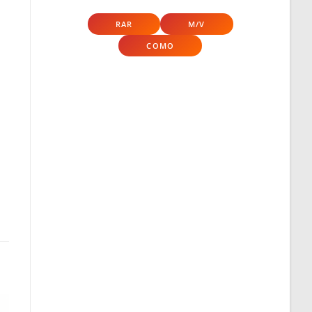
RAR
M/V
COMO