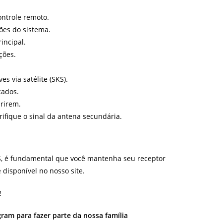
ntrole remoto.
ões do sistema.
incipal.
ções.
s via satélite (SKS).
cados.
rirem.
rifique o sinal da antena secundária.
S, é fundamental que você mantenha seu receptor
disponível no nosso site.
!
ram para fazer parte da nossa família