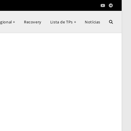
Alternar
gional +
Recovery
Lista de TPs +
Notícias
pesquisa
do
site