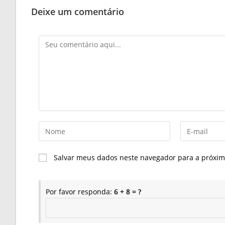
Deixe um comentário
Comentário
Digite
Digite
seu
seu
nome
endereço
Salvar meus dados neste navegador para a próxim
ou
de
nome
e-
de
mail
Por favor responda:
6 + 8 = ?
usuário
para
para
comentar