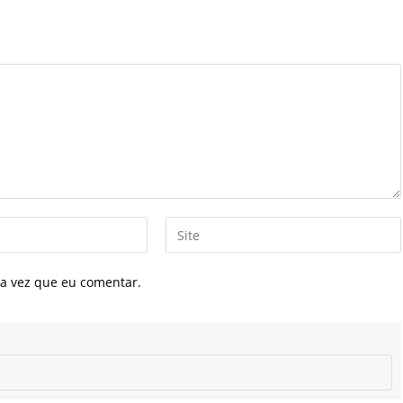
Digite
o
URL
a vez que eu comentar.
do
seu
site
(opcional)