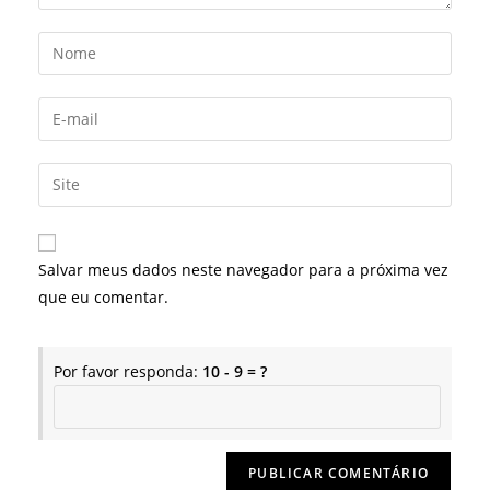
Digite
seu
nome
Digite
ou
seu
nome
endereço
Digite
de
de
o
usuário
e-
URL
para
mail
do
comentar
Salvar meus dados neste navegador para a próxima vez
para
seu
que eu comentar.
comentar
site
(opcional)
Por favor responda:
10 - 9 = ?