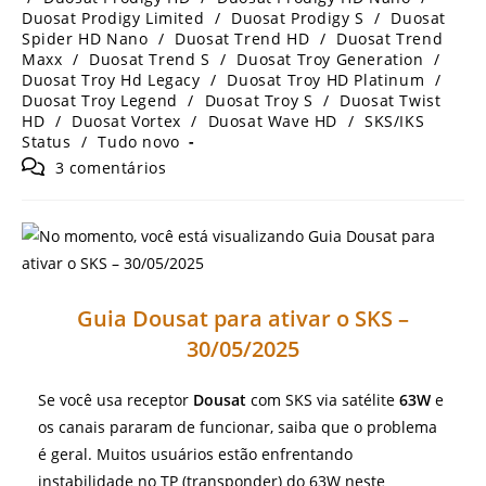
Duosat Prodigy Limited
/
Duosat Prodigy S
/
Duosat
Spider HD Nano
/
Duosat Trend HD
/
Duosat Trend
Maxx
/
Duosat Trend S
/
Duosat Troy Generation
/
Duosat Troy Hd Legacy
/
Duosat Troy HD Platinum
/
Duosat Troy Legend
/
Duosat Troy S
/
Duosat Twist
HD
/
Duosat Vortex
/
Duosat Wave HD
/
SKS/IKS
Status
/
Tudo novo
Comentários
3 comentários
do
post:
Guia Dousat para ativar o SKS –
30/05/2025
Se você usa receptor
Dousat
com SKS via satélite
63W
e
os canais pararam de funcionar, saiba que o problema
é geral. Muitos usuários estão enfrentando
instabilidade no TP (transponder) do 63W neste