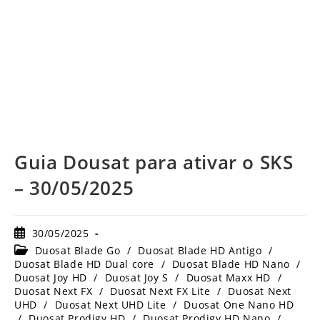
Guia Dousat para ativar o SKS
– 30/05/2025
Post
30/05/2025
publicado:
Categoria
Duosat Blade Go
/
Duosat Blade HD Antigo
/
do
Duosat Blade HD Dual core
/
Duosat Blade HD Nano
/
post:
Duosat Joy HD
/
Duosat Joy S
/
Duosat Maxx HD
/
Duosat Next FX
/
Duosat Next FX Lite
/
Duosat Next
UHD
/
Duosat Next UHD Lite
/
Duosat One Nano HD
/
Duosat Prodigy HD
/
Duosat Prodigy HD Nano
/