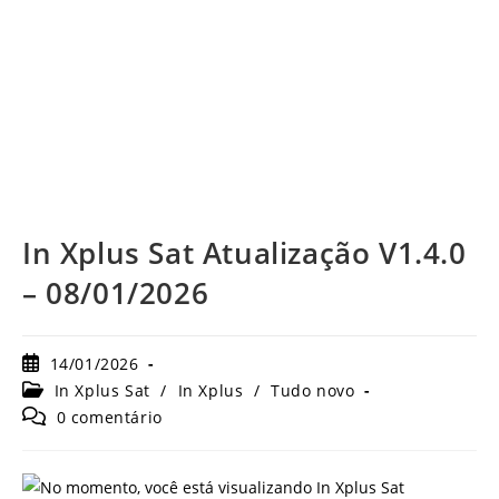
In Xplus Sat Atualização V1.4.0
– 08/01/2026
Post
14/01/2026
publicado:
Categoria
In Xplus Sat
/
In Xplus
/
Tudo novo
do
Comentários
0 comentário
post:
do
post: