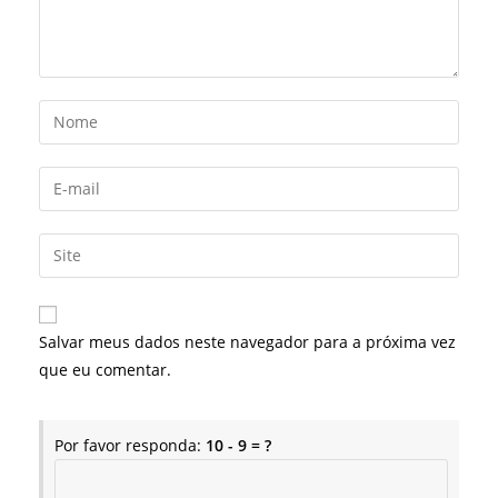
Digite
seu
nome
Digite
ou
seu
nome
endereço
Digite
de
de
o
usuário
e-
URL
para
mail
do
comentar
Salvar meus dados neste navegador para a próxima vez
para
seu
que eu comentar.
comentar
site
(opcional)
Por favor responda:
10 - 9 = ?