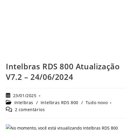
Intelbras RDS 800 Atualização
V7.2 – 24/06/2024
Post
23/01/2025
publicado:
Categoria
Intelbras
/
Intelbras RDS 800
/
Tudo novo
do
Comentários
2 comentários
post:
do
post: