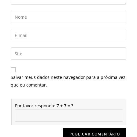
Digite
seu
nome
Digite
ou
seu
nome
endereço
Digite
de
de
o
usuário
e-
URL
para
mail
do
comentar
Salvar meus dados neste navegador para a próxima vez
para
seu
que eu comentar.
comentar
site
(opcional)
Por favor responda:
7 + 7 = ?