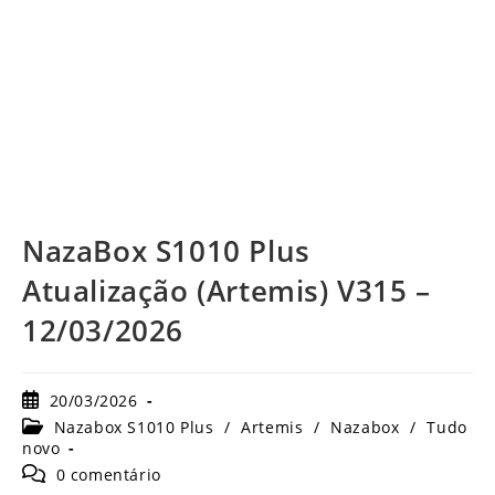
NazaBox S1010 Plus
Atualização (Artemis) V315 –
12/03/2026
Post
20/03/2026
publicado:
Categoria
Nazabox S1010 Plus
/
Artemis
/
Nazabox
/
Tudo
do
novo
post:
Comentários
0 comentário
do