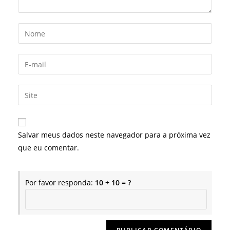
Digite
seu
nome
Digite
ou
seu
nome
endereço
Digite
de
de
o
usuário
e-
URL
para
mail
do
comentar
Salvar meus dados neste navegador para a próxima vez
para
seu
que eu comentar.
comentar
site
(opcional)
Por favor responda:
10 + 10 = ?