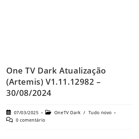
One TV Dark Atualização
(Artemis) V1.11.12982 –
30/08/2024
Post
Categoria
07/03/2025
OneTV Dark
/
Tudo novo
publicado:
do
Comentários
0 comentário
post:
do
post: