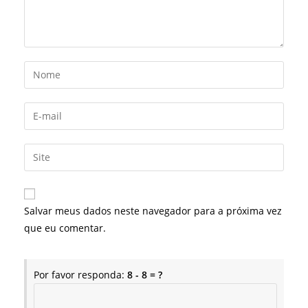
Digite
seu
nome
Digite
ou
seu
nome
endereço
Digite
de
de
o
usuário
e-
URL
para
mail
do
comentar
Salvar meus dados neste navegador para a próxima vez
para
seu
que eu comentar.
comentar
site
(opcional)
Por favor responda:
8 - 8 = ?