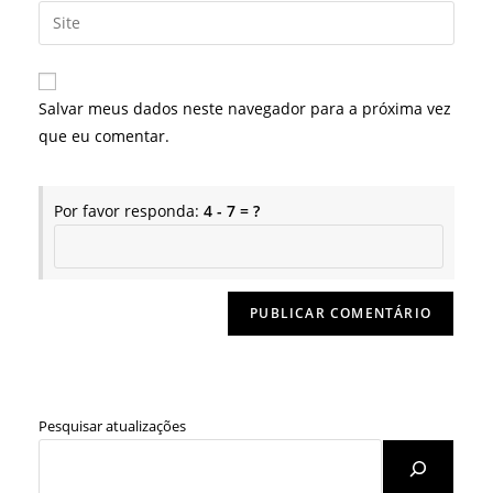
endereço
Digite
de
de
o
usuário
e-
URL
para
mail
do
comentar
Salvar meus dados neste navegador para a próxima vez
para
seu
que eu comentar.
comentar
site
(opcional)
Por favor responda:
4 - 7 = ?
Pesquisar atualizações