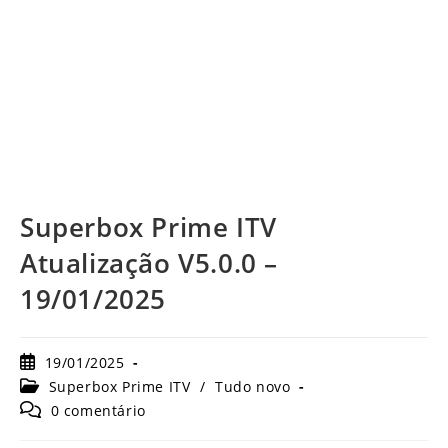
Superbox Prime ITV
Atualização V5.0.0 –
19/01/2025
Post
19/01/2025
publicado:
Categoria
Superbox Prime ITV
/
Tudo novo
do
Comentários
0 comentário
post:
do
post: