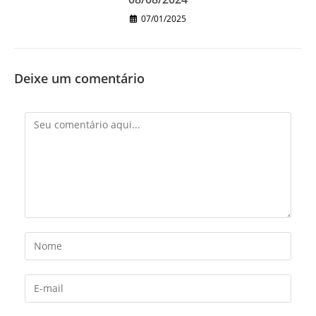
07/01/2025
Deixe um comentário
Comentário
Digite
seu
nome
Digite
ou
seu
nome